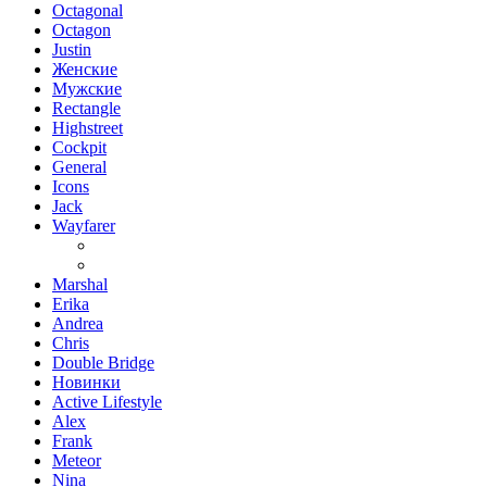
Octagonal
Octagon
Justin
Женские
Мужские
Rectangle
Highstreet
Cockpit
General
Icons
Jack
Wayfarer
Marshal
Erika
Andrea
Chris
Double Bridge
Новинки
Active Lifestyle
Alex
Frank
Meteor
Nina