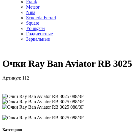
Frank
Meteor
Nina
Scuderia Ferrari
Square
Youngster
Градиентные
Зеркальные
Очки Ray Ban Aviator RB 3025
Артикул:
112
Категории: