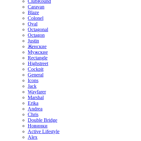
ClubRound
Caravan
Blaze
Colonel
Oval
Octagonal
Octagon
Justin
Женские
Мужские
Rectangle
Highstreet
Cockpit
General
Icons
Jack
Wayfarer
Marshal
Erika
Andrea
Chris
Double Bridge
Новинки
Active Lifestyle
Alex