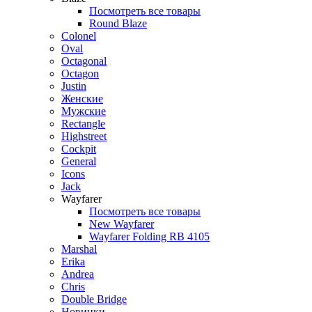
Посмотреть все товары
Round Blaze
Colonel
Oval
Octagonal
Octagon
Justin
Женские
Мужские
Rectangle
Highstreet
Cockpit
General
Icons
Jack
Wayfarer
Посмотреть все товары
New Wayfarer
Wayfarer Folding RB 4105
Marshal
Erika
Andrea
Chris
Double Bridge
Новинки