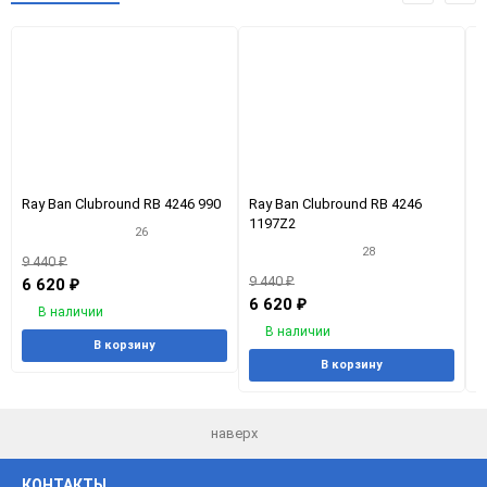
Ray Ban Clubround RB 4246 990
Ray Ban Clubround RB 4246
R
1197Z2
1
26
28
9 440
₽
9 440
₽
9
6 620
₽
6 620
₽
6
В наличии
В наличии
В корзину
В корзину
наверх
КОНТАКТЫ