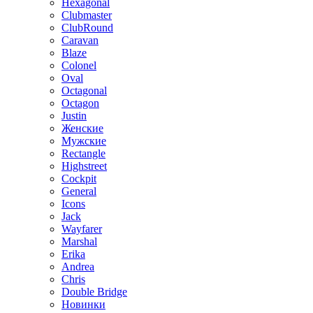
Hexagonal
Clubmaster
ClubRound
Caravan
Blaze
Colonel
Oval
Octagonal
Octagon
Justin
Женские
Мужские
Rectangle
Highstreet
Cockpit
General
Icons
Jack
Wayfarer
Marshal
Erika
Andrea
Chris
Double Bridge
Новинки