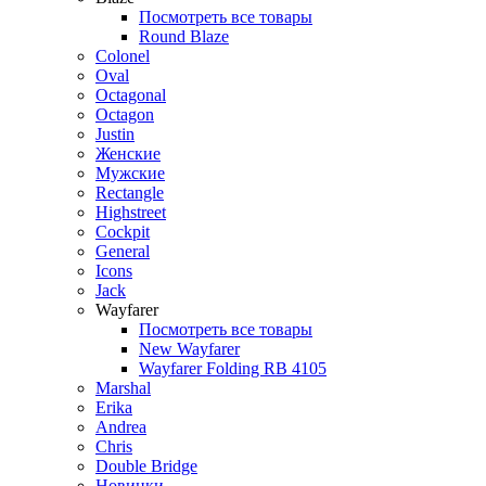
Посмотреть все товары
Round Blaze
Colonel
Oval
Octagonal
Octagon
Justin
Женские
Мужские
Rectangle
Highstreet
Cockpit
General
Icons
Jack
Wayfarer
Посмотреть все товары
New Wayfarer
Wayfarer Folding RB 4105
Marshal
Erika
Andrea
Chris
Double Bridge
Новинки