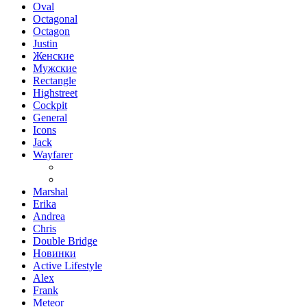
Oval
Octagonal
Octagon
Justin
Женские
Мужские
Rectangle
Highstreet
Cockpit
General
Icons
Jack
Wayfarer
Marshal
Erika
Andrea
Chris
Double Bridge
Новинки
Active Lifestyle
Alex
Frank
Meteor