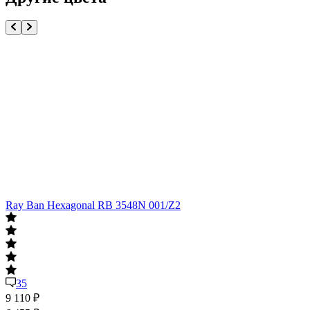
Ray Ban Hexagonal RB 3548N 001/Z2
R
35
9 110
₽
9