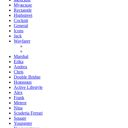
Мужские
Rectangle
Highstreet
Cockpit
General
Icons
Jack
Wayfarer
Marshal
Erika
Andrea
Chris
Double Bridge
Новинки
Active Lifestyle
Alex
Frank
Meteor
Nina
Scuderia Ferrari
Square
Youngster