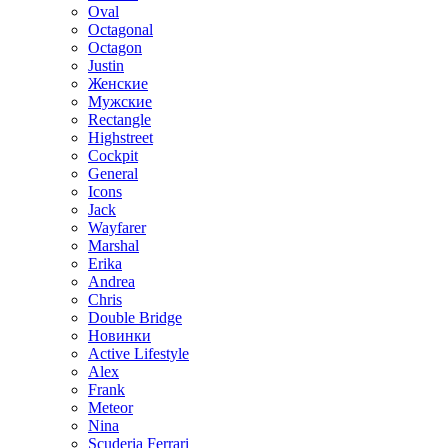
Oval
Octagonal
Octagon
Justin
Женские
Мужские
Rectangle
Highstreet
Cockpit
General
Icons
Jack
Wayfarer
Marshal
Erika
Andrea
Chris
Double Bridge
Новинки
Active Lifestyle
Alex
Frank
Meteor
Nina
Scuderia Ferrari