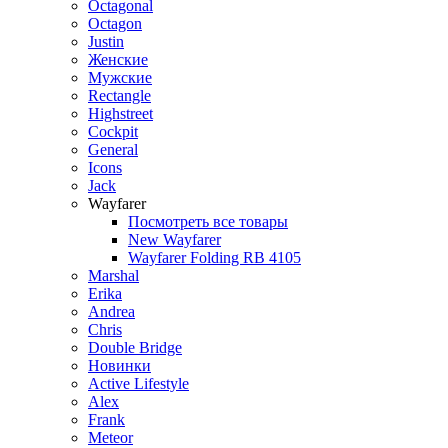
Octagonal
Octagon
Justin
Женские
Мужские
Rectangle
Highstreet
Cockpit
General
Icons
Jack
Wayfarer
Посмотреть все товары
New Wayfarer
Wayfarer Folding RB 4105
Marshal
Erika
Andrea
Chris
Double Bridge
Новинки
Active Lifestyle
Alex
Frank
Meteor