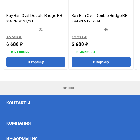
Ray Ban Oval Double Bridge RB
Ray Ban Oval Double Bridge RB
R
3847N 9121/31
3847N 9123/3M
3
32
46
10 038
₽
10 038
₽
1
6 680
6 680
6
₽
₽
В наличии
В наличии
В корзину
В корзину
наверх
КОНТАКТЫ
КОМПАНИЯ
ИНФОРМАЦИЯ