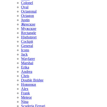
Colonel
Oval
Octagonal
Octagon
Justin
Женские
Мужские
Rectangle
Highstreet
Cockpit
General
Icons
Jack
Wayfarer
Marshal
Erika
Andrea
Chris
Double Bridge
Новинки
Alex
Frank
Meteor
Nina
Scuderia Ferrari