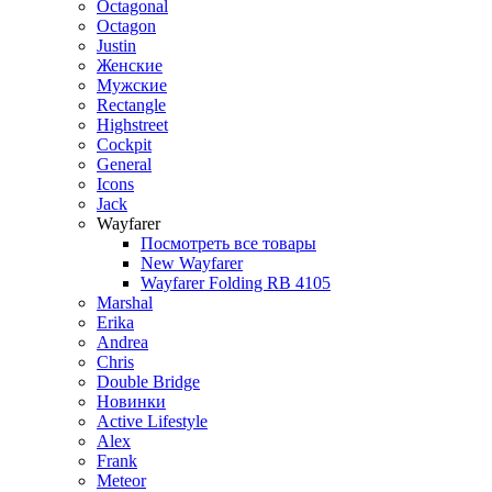
Octagonal
Octagon
Justin
Женские
Мужские
Rectangle
Highstreet
Cockpit
General
Icons
Jack
Wayfarer
Посмотреть все товары
New Wayfarer
Wayfarer Folding RB 4105
Marshal
Erika
Andrea
Chris
Double Bridge
Новинки
Active Lifestyle
Alex
Frank
Meteor