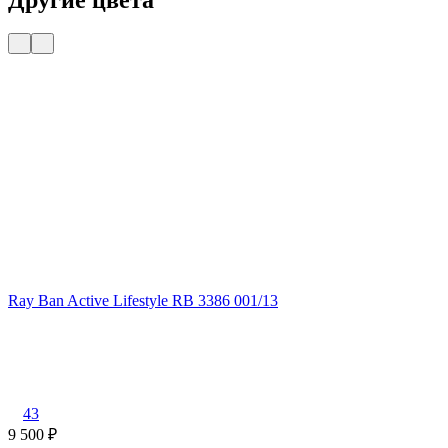
Ray Ban Active Lifestyle RB 3386 001/13
R
43
9 500
₽
9