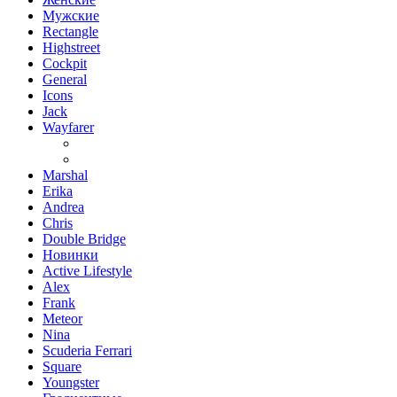
Мужские
Rectangle
Highstreet
Cockpit
General
Icons
Jack
Wayfarer
Marshal
Erika
Andrea
Chris
Double Bridge
Новинки
Active Lifestyle
Alex
Frank
Meteor
Nina
Scuderia Ferrari
Square
Youngster