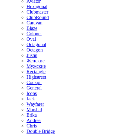
Aviator
Hexagonal
Clubmaster
ClubRound
Caravan
Blaze
Colonel
Oval
Octagonal
Octagon
Justin
Женские
Мужские
Rectangle
Highstreet
Cockpit
General
Icons
Jack
Wayfarer
Marshal
Erika
Andrea
Chris
Double Bridge