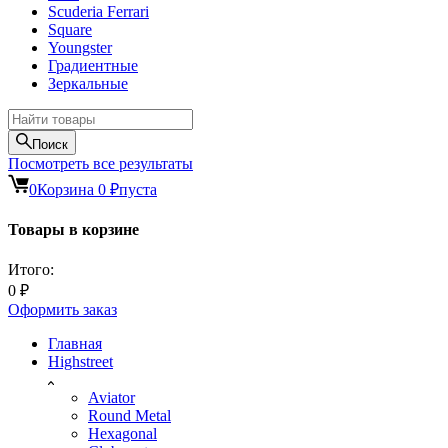
Scuderia Ferrari
Square
Youngster
Градиентные
Зеркальные
Поиск
Посмотреть все результаты
0
Корзина
0
₽
пуста
Товары в корзине
Итого:
0
₽
Оформить заказ
Главная
Highstreet
Aviator
Round Metal
Hexagonal