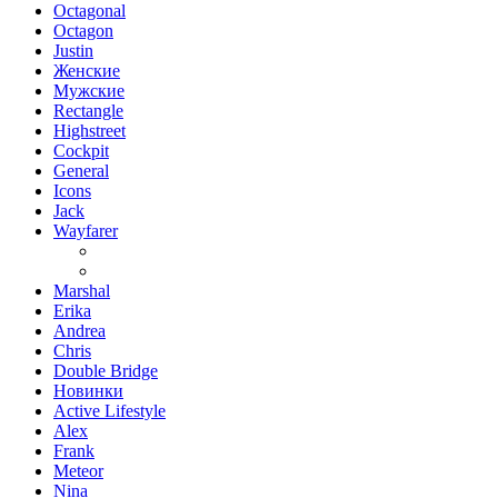
Octagonal
Octagon
Justin
Женские
Мужские
Rectangle
Highstreet
Cockpit
General
Icons
Jack
Wayfarer
Marshal
Erika
Andrea
Chris
Double Bridge
Новинки
Active Lifestyle
Alex
Frank
Meteor
Nina