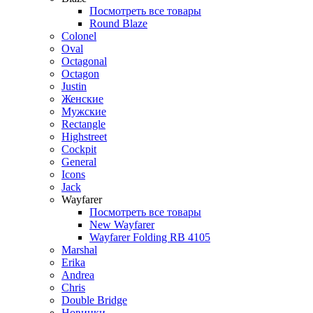
Посмотреть все товары
Round Blaze
Colonel
Oval
Octagonal
Octagon
Justin
Женские
Мужские
Rectangle
Highstreet
Cockpit
General
Icons
Jack
Wayfarer
Посмотреть все товары
New Wayfarer
Wayfarer Folding RB 4105
Marshal
Erika
Andrea
Chris
Double Bridge
Новинки