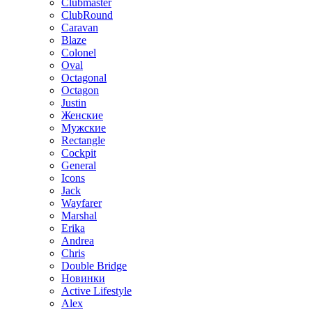
Clubmaster
ClubRound
Caravan
Blaze
Colonel
Oval
Octagonal
Octagon
Justin
Женские
Мужские
Rectangle
Cockpit
General
Icons
Jack
Wayfarer
Marshal
Erika
Andrea
Chris
Double Bridge
Новинки
Active Lifestyle
Alex