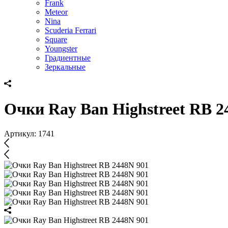
Frank
Meteor
Nina
Scuderia Ferrari
Square
Youngster
Градиентные
Зеркальные
Очки Ray Ban Highstreet RB 2
Артикул:
1741