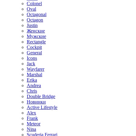
Colonel
Oval
Octagonal
Octagon
Justin
Женские
Мужские
Rectangle
Cockpit
General
Icons
Jack
Wayfarer
Marshal
Erika
Andrea
Chris
Double Bridge
Новинки
Active Lifestyle
Alex
Frank
Meteor
Nina
Scuderia Ferrari