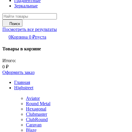
Градиентные
Зеркальные
Поиск
Посмотреть все результаты
0
Корзина
0
₽
пуста
Товары в корзине
Итого:
0
₽
Оформить заказ
Главная
Highstreet
Aviator
Round Metal
Hexagonal
Clubmaster
ClubRound
Caravan
Blaze