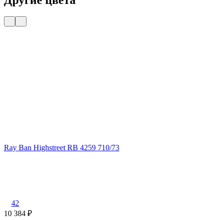
Ray Ban Highstreet RB 4259 710/73
R
42
10 384
₽
1