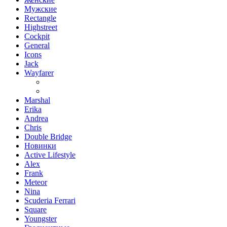
Мужские
Rectangle
Highstreet
Cockpit
General
Icons
Jack
Wayfarer
Marshal
Erika
Andrea
Chris
Double Bridge
Новинки
Active Lifestyle
Alex
Frank
Meteor
Nina
Scuderia Ferrari
Square
Youngster