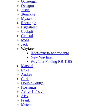
Octagonal
Octagon
Justin
Женские
Мужские
Rectangle
Highstreet
Cockpit
General
Icons
Jack
Wayfarer
Посмотреть все товары
New Wayfarer
Wayfarer Folding RB 4105
Marshal
Erika
Andrea
Chris
Double Bridge
Новинки
Active Lifestyle
Alex
Frank
Meteor